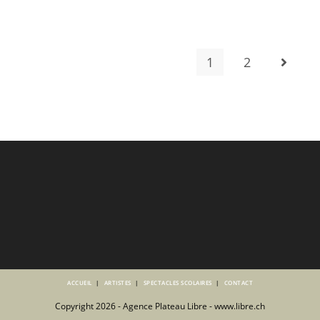
1
2
Aller à 
ACCUEIL
ARTISTES
SPECTACLES SCOLAIRES
CONTACT
Copyright 2026 - Agence Plateau Libre - www.libre.ch