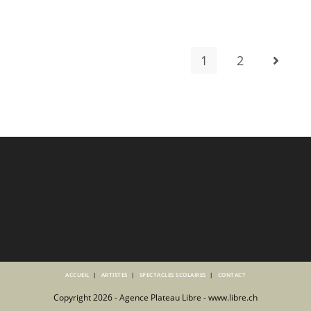
1
2
Aller à 
ACCUEIL
ARTISTES
SPECTACLES SCOLAIRES
CONTACT
Copyright 2026 - Agence Plateau Libre - www.libre.ch